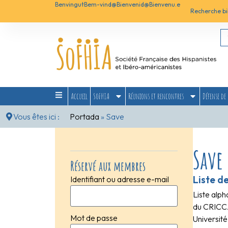
Benvingut
Bem-vind@
Bienvenid@
Bienvenu.e
Recherche bi
Accueil
SoFHIA
Réunions et rencontres
Défense de 
Vous êtes ici :
Portada
»
Save
Save
Réservé aux membres
Liste d
Identifiant ou adresse e-mail
Liste alph
du CRICCA
Mot de passe
Université