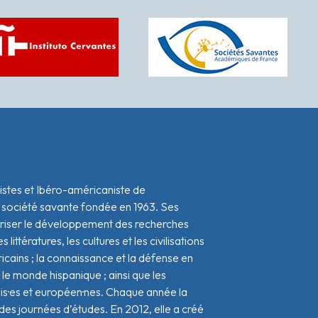
istes et Ibéro-américaniste de
 société savante fondée en 1963. Ses
oriser le développement des recherches
s littératures, les cultures et les civilisations
icains ; la connaissance et la défense en
le monde hispanique ; ainsi que les
ais·es et européen·nes. Chaque année la
s journées d’études. En 2012, elle a créé