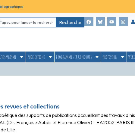
bliographique
Recherche
l’hispanisme
Publications
Programmes et Concours
Profession
WIKI
es revues et collections
abétique des supports de publications accueillant des travaux d’hi
L (Dir. Françoise Aubès et Florence Olivier) – EA2052 PARIS III 
 de Lille