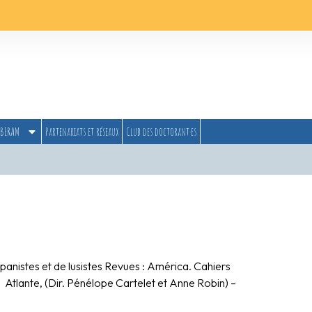
BERAM
Partenariats et réseaux
Club des doctorant·es
spanistes et de lusistes Revues : América. Cahiers
Atlante, (Dir. Pénélope Cartelet et Anne Robin) –