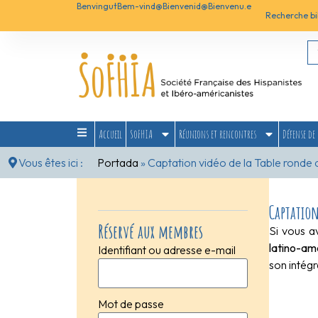
Benvingut
Bem-vind@
Bienvenid@
Bienvenu.e
Recherche bi
Accueil
SoFHIA
Réunions et rencontres
Défense de 
Vous êtes ici :
Portada
»
Captation vidéo de la Table ronde 
Captation
Réservé aux membres
Si vous a
latino-am
Identifiant ou adresse e-mail
son intégr
Mot de passe