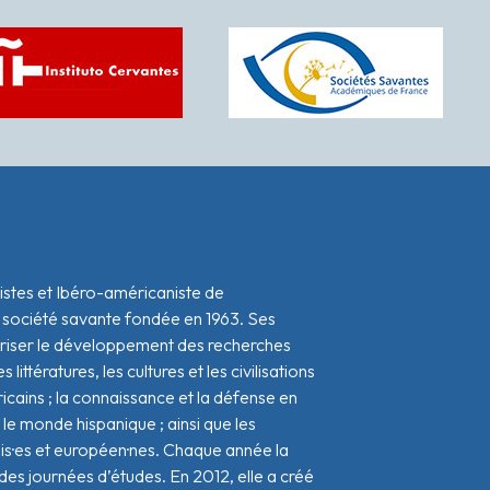
istes et Ibéro-américaniste de
 société savante fondée en 1963. Ses
oriser le développement des recherches
s littératures, les cultures et les civilisations
icains ; la connaissance et la défense en
le monde hispanique ; ainsi que les
ais·es et européen·nes. Chaque année la
s journées d’études. En 2012, elle a créé