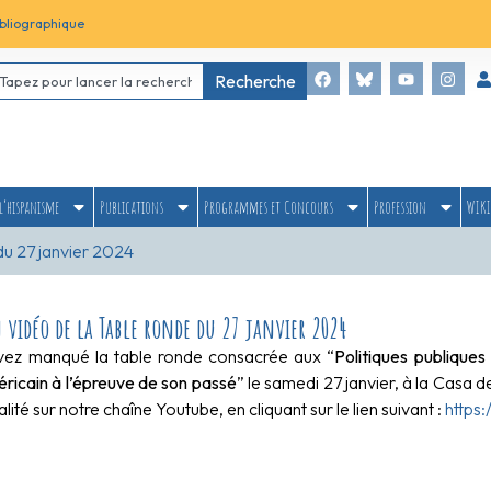
bliographique
Recherche
l’hispanisme
Publications
Programmes et Concours
Profession
WIKI
du 27 janvier 2024
 vidéo de la Table ronde du 27 janvier 2024
vez manqué la table ronde consacrée aux “
Politiques publiques
éricain à l’épreuve de son passé
” le samedi 27 janvier, à la Casa 
alité sur notre chaîne Youtube, en cliquant sur le lien suivant :
https