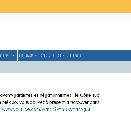
BERAM
Partenariats et réseaux
Club des doctorant·es
 avant-gardistes et négationnismes : le Cône sud
de México, vous pouvez à présent la retrouver dans
://www.youtube.com/watch?v=nBRvY4rAgSI