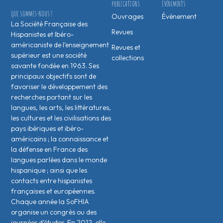
PUBLICATIONS
ÉVÉNEMENTS
QUI SOMMES-NOUS ?
Ouvrages
Évènement
La Société Française des
Revues
Hispanistes et Ibéro-
américaniste de l’enseignement
Revues et
supérieur est une société
collections
savante fondée en 1963. Ses
principaux objectifs sont de
favoriser le développement des
recherches portant sur les
langues, les arts, les littératures,
les cultures et les civilisations des
pays ibériques et ibéro-
américains ; la connaissance et
la défense en France des
langues parlées dans le monde
hispanique ; ainsi que les
contacts entre hispanistes
français·es et européen·nes.
Chaque année la SoFHIA
organise un congrès ou des
journées d’études. En 2012, elle