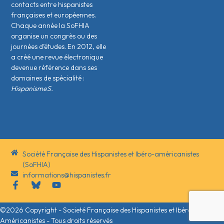
contacts entre hispanistes
français·es et européen·nes.
Chaque année la SoFHIA
organise un congrès ou des
journées d’études. En 2012, elle
a créé une revue électronique
devenue référence dans ses
domaines de spécialité :
HispanismeS.
Société Française des Hispanistes et Ibéro-américanistes
(SoFHIA)
informations@hispanistes.fr
©2026 Copyright - Societé Française des Hispanistes et Ibéro-
Américanistes - Tous droits réservés