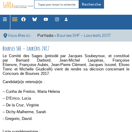
Recherche
Vous êtes ici :
Portada
»
Bourses SHF – Lauréats 2017
Bourses SHF – Lauréats 2017
Le Comité des Sages (présidé par Jacques Soubeyroux, et constitué
par Bernard Darbord, Jean-Michel Laspéras, Françoise
Etienvre, Françoise Aubès, Jean-Pierre Clément, Jacques Issorel, Eliseo
Trenc et Michelle Giudicelli) vient de rendre sa décision concernant le
Concours de Bourses 2017.
Candidat(e)s retenu(e)s :
– Cunha de Freitos, Maria Helena
– D’Errico, Lucia
– De la Cruz, Virginie
– Dichy-Malherme, Sarah
​- Gregorio, David.
Liste supplémentaire :