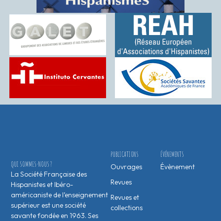
PUBLICATIONS
ÉVÉNEMENTS
QUI SOMMES-NOUS ?
Ouvrages
Évènement
La Société Française des
Revues
Hispanistes et Ibéro-
américaniste de l’enseignement
Revues et
supérieur est une société
collections
savante fondée en 1963. Ses