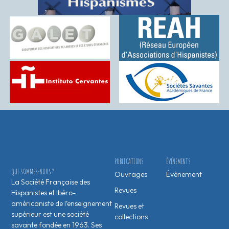
PUBLICATIONS
ÉVÉNEMENTS
QUI SOMMES-NOUS ?
Ouvrages
Évènement
La Société Française des
Revues
Hispanistes et Ibéro-
américaniste de l’enseignement
Revues et
supérieur est une société
collections
savante fondée en 1963. Ses