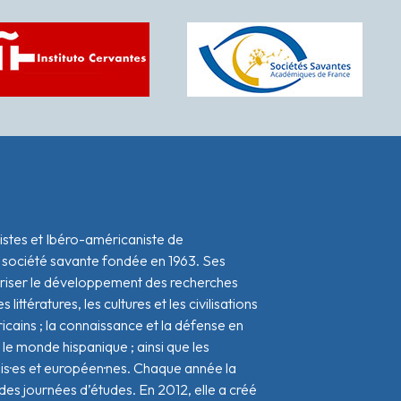
istes et Ibéro-américaniste de
 société savante fondée en 1963. Ses
oriser le développement des recherches
s littératures, les cultures et les civilisations
icains ; la connaissance et la défense en
le monde hispanique ; ainsi que les
ais·es et européen·nes. Chaque année la
s journées d’études. En 2012, elle a créé