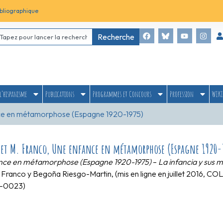
bliographique
Recherche
l’hispanisme
Publications
Programmes et Concours
Profession
WIKI
nce en métamorphose (Espagne 1920-1975)
o et M. Franco, Une enfance en métamorphose (Espagne 1920-
nce en métamorphose (Espagne 1920-1975)
–
La infancia y sus
 Franco y Begoña Riesgo-Martin, (mis en ligne en juillet 201
3-0023)