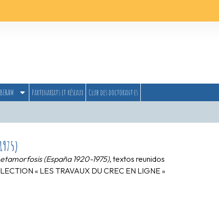
BERAM
Partenariats et réseaux
Club des doctorant·es
1975)
 metamorfosis (España 1920-1975)
, textos reunidos
6, COLLECTION « LES TRAVAUX DU CREC EN LIGNE »