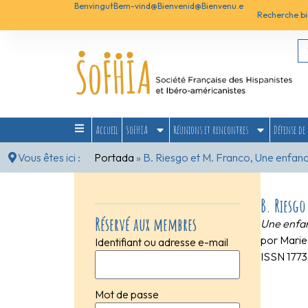
Benvingut
Bem-vind@
Bienvenid@
Bienvenu.e
Recherche bi
Accueil
SoFHIA
Réunions et rencontres
Défense de 
Vous êtes ici :
Portada
»
B. Riesgo et M. Franco, Une enfa
B. Riesg
Réservé aux membres
Une enfa
por Marie
Identifiant ou adresse e-mail
ISSN 177
Mot de passe