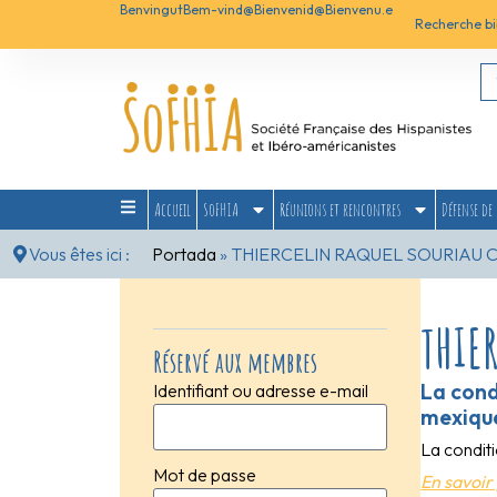
Benvingut
Bem-vind@
Bienvenid@
Bienvenu.e
Recherche bi
Accueil
SoFHIA
Réunions et rencontres
Défense de 
Vous êtes ici :
Portada
»
THIERCELIN RAQUEL SOURIAU 
THIE
Réservé aux membres
La cond
Identifiant ou adresse e-mail
mexiqu
La condit
Mot de passe
En savoir 