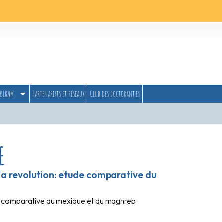
BERAM
Partenariats et réseaux
Club des doctorant·es
E
la revolution: etude comparative du
ude comparative du mexique et du maghreb