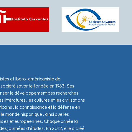
istes et Ibéro-américaniste de
 société savante fondée en 1963. Ses
oriser le développement des recherches
s littératures, les cultures et les civilisations
icains ; la connaissance et la défense en
le monde hispanique ; ainsi que les
ais·es et européen·nes. Chaque année la
s journées d’études. En 2012, elle a créé