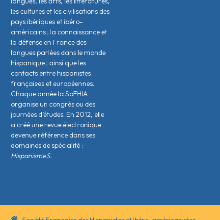
langues, les arts, les littératures,
les cultures et les civilisations des
pays ibériques et ibéro-
américains ; la connaissance et
la défense en France des
langues parlées dans le monde
hispanique ; ainsi que les
contacts entre hispanistes
français·es et européen·nes.
Chaque année la SoFHIA
organise un congrès ou des
journées d’études. En 2012, elle
a créé une revue électronique
devenue référence dans ses
domaines de spécialité :
HispanismeS.
Société Française des Hispanistes et Ibéro-américanistes