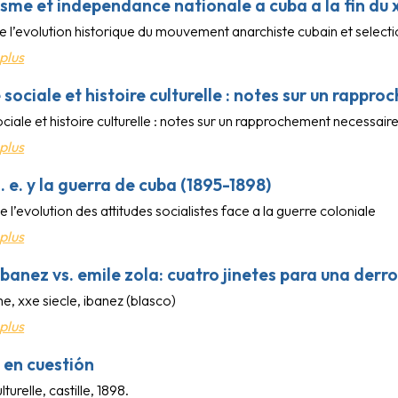
sme et independance nationale a cuba a la fin du x
e l’evolution historique du mouvement anarchiste cubain et selec
plus
e sociale et histoire culturelle : notes sur un rapp
ociale et histoire culturelle : notes sur un rapprochement necessair
plus
 o. e. y la guerra de cuba (1895-1898)
l’evolution des attitudes socialistes face a la guerre coloniale
plus
ibanez vs. emile zola: cuatro jinetes para una derr
e, xxe siecle, ibanez (blasco)
plus
a en cuestión
lturelle, castille, 1898.