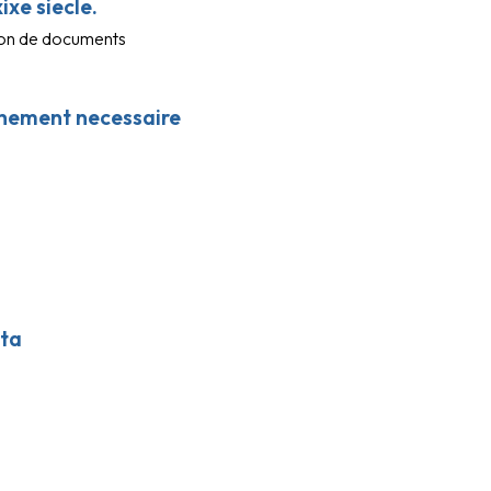
ixe siecle.
tion de documents
rochement necessaire
e
ota