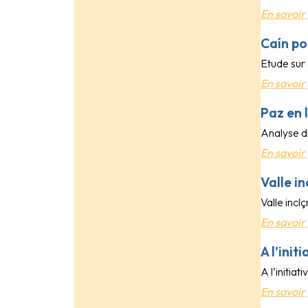
En savoir 
Caín po
Etude sur
En savoir 
Paz en l
Analyse d
En savoir 
Valle i
Valle incl
En savoir 
A l’init
A l’initiat
En savoir 