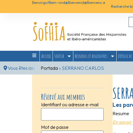
Benvingut
Bem-vind@
Bienvenid@
Bienvenu.e
Recherche bi
Accueil
SoFHIA
Réunions et rencontres
Défense de 
Vous êtes ici :
Portada
»
SERRANO CARLOS
SERR
Réservé aux membres
Les para
Identifiant ou adresse e-mail
Resume
En savoir 
Mot de passe