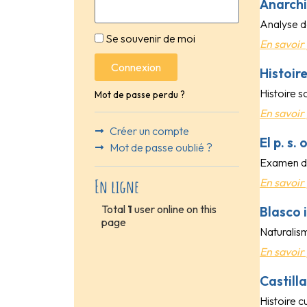
Anarchi
Analyse d
Se souvenir de moi
En savoir 
Connexion
Histoir
Histoire s
Mot de passe perdu ?
En savoir 
Créer un compte
El p. s.
Mot de passe oublié ?
Examen de 
En savoir 
En ligne
Total
1
user online on this
Blasco 
page
Naturalism
En savoir 
Castill
Histoire cu