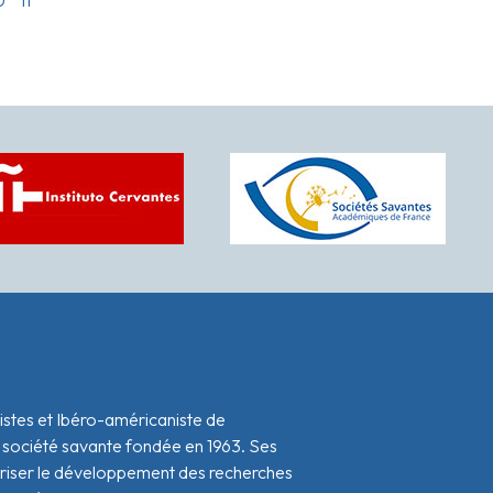
istes et Ibéro-américaniste de
 société savante fondée en 1963. Ses
oriser le développement des recherches