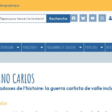
bliographique
Recherche
l’hispanisme
Publications
Programmes et Concours
Profession
WIKI
ANO CARLOS
doxes de l’histoire: la guerra carlista de valle incl
plus