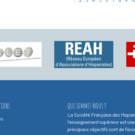
TIONS
QUI SOMMES-NOUS ?
La Société Française des Hispan
es
l’enseignement supérieur est une
principaux objectifs sont de fav