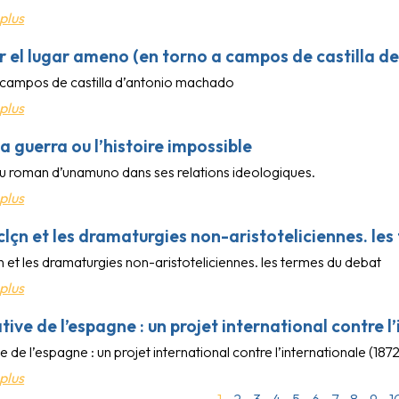
plus
r el lugar ameno (en torno a campos de castilla 
 campos de castilla d’antonio machado
plus
a guerra ou l’histoire impossible
u roman d’unamuno dans ses relations ideologiques.
plus
nclçn et les dramaturgies non-aristoteliciennes. le
çn et les dramaturgies non-aristoteliciennes. les termes du debat
plus
iative de l’espagne : un projet international contre 
ive de l’espagne : un projet international contre l’internationale (1872
plus
1
2
3
4
5
6
7
8
9
1