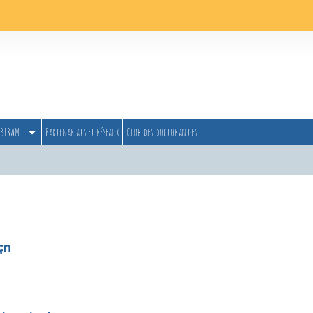
BERAM
Partenariats et réseaux
Club des doctorant·es
çn