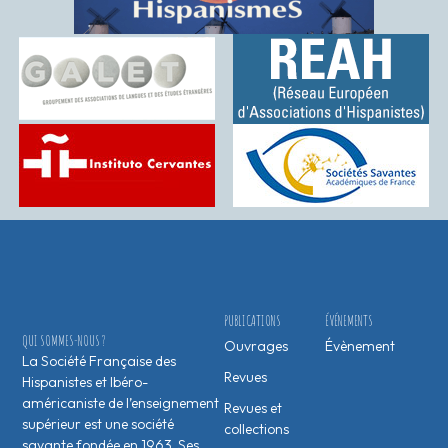
PUBLICATIONS
ÉVÉNEMENTS
QUI SOMMES-NOUS ?
Ouvrages
Évènement
La Société Française des
Revues
Hispanistes et Ibéro-
américaniste de l’enseignement
Revues et
supérieur est une société
collections
savante fondée en 1963. Ses