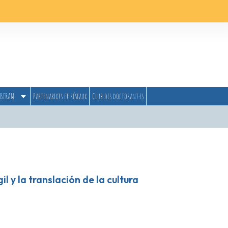
BERAM
Partenariats et réseaux
Club des doctorant·es
l y la translación de la cultura