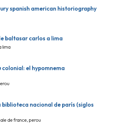
ntury spanish american historiography
de baltasar carlos a lima
a lima
erú colonial: el hypomnema
 perou
 biblioteca nacional de parís (siglos
nale de france, perou