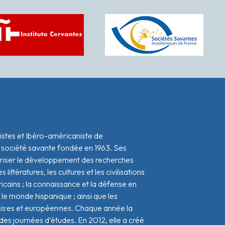
istes et Ibéro-américaniste de
 société savante fondée en 1963. Ses
oriser le développement des recherches
s littératures, les cultures et les civilisations
icains ; la connaissance et la défense en
le monde hispanique ; ainsi que les
ais·es et européen·nes. Chaque année la
s journées d’études. En 2012, elle a créé