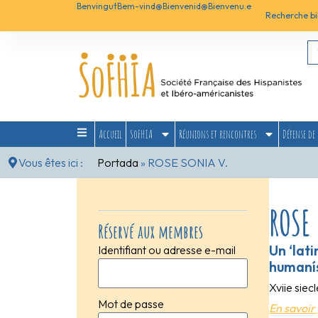
Benvingut
Bem-vind@
Bienvenid@
Bienvenu.e
Recherche bi
Accueil
SoFHIA
Réunions et rencontres
Défense de 
Vous êtes ici :
Portada
»
ROSE SONIA V.
ROSE
Réservé aux membres
Un ‘lat
Identifiant ou adresse e-mail
humanís
Xviie siec
Mot de passe
En savoir 