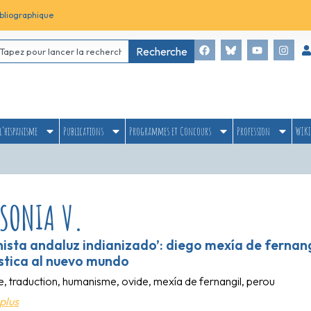
bliographique
Recherche
l’hispanisme
Publications
Programmes et Concours
Profession
WIKI
 SONIA V.
inista andaluz indianizado’: diego mexía de fernangi
tica al nuevo mundo
le, traduction, humanisme, ovide, mexía de fernangil, perou
plus