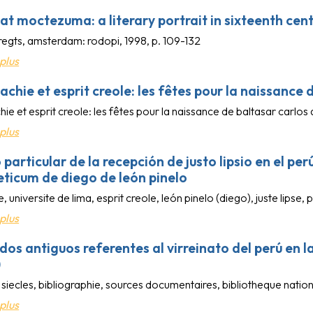
at moctezuma: a literary portrait in sixteenth ce
regts, amsterdam: rodopi, 1998, p. 109-132
plus
chie et esprit creole: les fêtes pour la naissance 
e et esprit creole: les fêtes pour la naissance de baltasar carlos 
plus
 particular de la recepción de justo lipsio en el p
ticum de diego de león pinelo
e, universite de lima, esprit creole, león pinelo (diego), juste lipse,
plus
dos antiguos referentes al virreinato del perú en la
)
 siecles, bibliographie, sources documentaires, bibliotheque natio
plus