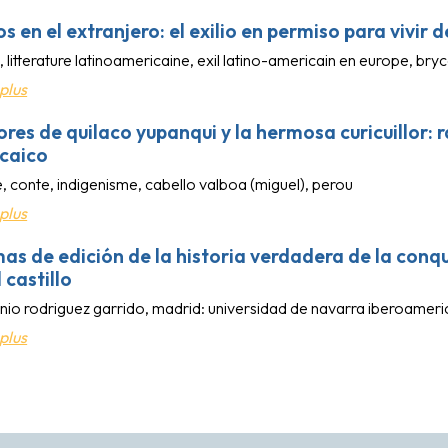
s en el extranjero: el exilio en permiso para vivir
, litterature latinoamericaine, exil latino-americain en europe, br
plus
res de quilaco yupanqui y la hermosa curicuillor: 
caico
e, conte, indigenisme, cabello valboa (miguel), perou
plus
as de edición de la historia verdadera de la conq
 castillo
nio rodriguez garrido, madrid: universidad de navarra iberoameric
plus