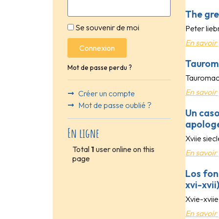
The gre
Se souvenir de moi
Peter lieb
En savoir 
Connexion
Tauroma
Mot de passe perdu ?
Tauromachi
En savoir 
Créer un compte
Mot de passe oublié ?
Un caso
apologe
En ligne
Xviie siecl
Total
1
user online on this
En savoir 
page
Los fon
xvi-xvii
Xvie-xviie
En savoir 