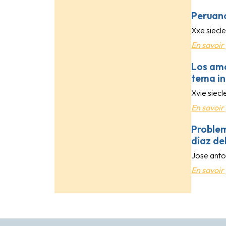
Peruano
Xxe siecle
En savoir 
Los amo
tema in
Xvie siecl
En savoir 
Problem
díaz del
Jose anto
En savoir 