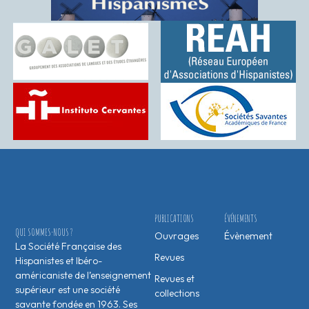
PUBLICATIONS
ÉVÉNEMENTS
QUI SOMMES-NOUS ?
Ouvrages
Évènement
La Société Française des
Revues
Hispanistes et Ibéro-
américaniste de l’enseignement
Revues et
supérieur est une société
collections
savante fondée en 1963. Ses