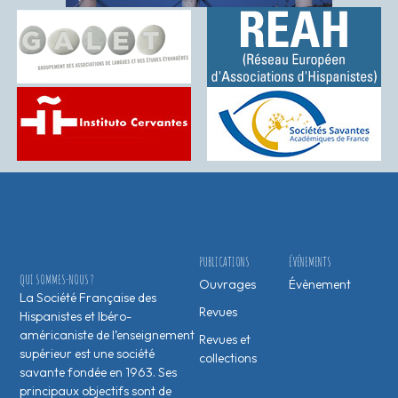
PUBLICATIONS
ÉVÉNEMENTS
QUI SOMMES-NOUS ?
Ouvrages
Évènement
La Société Française des
Revues
Hispanistes et Ibéro-
américaniste de l’enseignement
Revues et
supérieur est une société
collections
savante fondée en 1963. Ses
principaux objectifs sont de