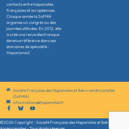
contacts entre hispanistes
français·es et européen·nes.
Chaque année la SoFHIA
organise un congrès ou des
journées d’études. En 2012, elle
a créé une revue électronique
devenue référence dans ses
domaines de spécialité :
HispanismeS.
Société Française des Hispanistes et Ibéro-américanistes
(SoFHIA)
informations@hispanistes.fr
©2026 Copyright - Societé Française des Hispanistes et Ibéro-
Américanistes - Tous droits réservés