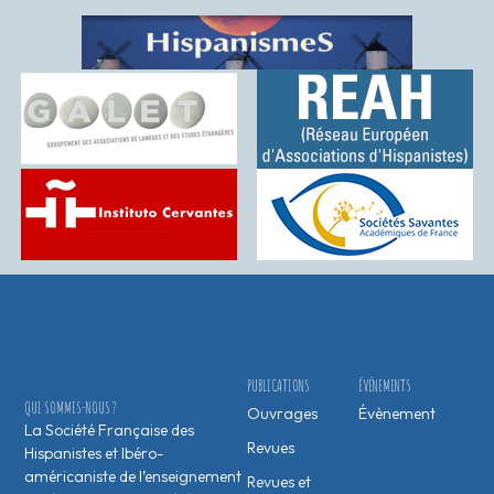
PUBLICATIONS
ÉVÉNEMENTS
QUI SOMMES-NOUS ?
Ouvrages
Évènement
La Société Française des
Revues
Hispanistes et Ibéro-
américaniste de l’enseignement
Revues et