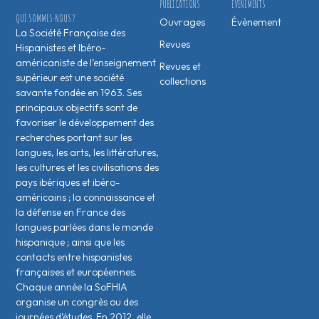
PUBLICATIONS
ÉVÉNEMENTS
QUI SOMMES-NOUS ?
Ouvrages
Évènement
La Société Française des
Revues
Hispanistes et Ibéro-
américaniste de l’enseignement
Revues et
supérieur est une société
collections
savante fondée en 1963. Ses
principaux objectifs sont de
favoriser le développement des
recherches portant sur les
langues, les arts, les littératures,
les cultures et les civilisations des
pays ibériques et ibéro-
américains ; la connaissance et
la défense en France des
langues parlées dans le monde
hispanique ; ainsi que les
contacts entre hispanistes
français·es et européen·nes.
Chaque année la SoFHIA
organise un congrès ou des
journées d’études. En 2012, elle