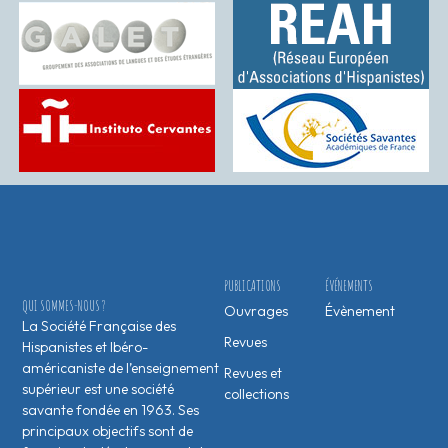
PUBLICATIONS
ÉVÉNEMENTS
QUI SOMMES-NOUS ?
Ouvrages
Évènement
La Société Française des
Revues
Hispanistes et Ibéro-
américaniste de l’enseignement
Revues et
supérieur est une société
collections
savante fondée en 1963. Ses
principaux objectifs sont de