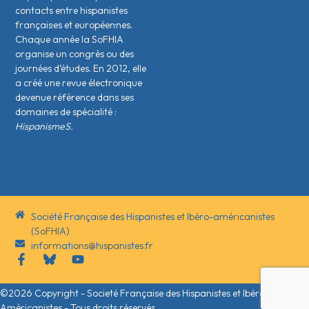
contacts entre hispanistes
français·es et européen·nes.
Chaque année la SoFHIA
organise un congrès ou des
journées d’études. En 2012, elle
a créé une revue électronique
devenue référence dans ses
domaines de spécialité :
HispanismeS.
Société Française des Hispanistes et Ibéro-américanistes
(SoFHIA)
informations@hispanistes.fr
©2026 Copyright - Societé Française des Hispanistes et Ibéro-
Américanistes - Tous droits réservés