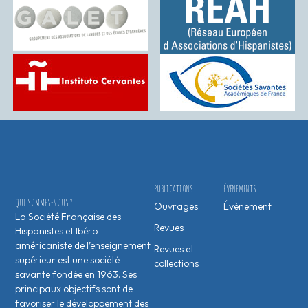
PUBLICATIONS
ÉVÉNEMENTS
QUI SOMMES-NOUS ?
Ouvrages
Évènement
La Société Française des
Revues
Hispanistes et Ibéro-
américaniste de l’enseignement
Revues et
supérieur est une société
collections
savante fondée en 1963. Ses
principaux objectifs sont de
favoriser le développement des