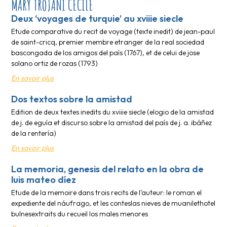
MARY TROJANI CECILE
Deux ‘voyages de turquie’ au xviiie siecle
Etude comparative du recit de voyage (texte inedit) de jean-paul
de saint-cricq, premier membre etranger de la real sociedad
bascongada de los amigos del país (1767), et de celui de jose
solano ortiz de rozas (1793)
En savoir plus
Dos textos sobre la amistad
Edition de deux textes inedits du xviiie siecle (elogio de la amistad
de j. de eguía et discurso sobre la amistad del país de j. a. ibáñez
de la rentería)
En savoir plus
La memoria, genesis del relato en la obra de
luis mateo díez
Etude de la memoire dans trois recits de l’auteur: le roman el
expediente del náufrago, et les conteslas nieves de muanilethotel
bulnesextraits du recueil los males menores