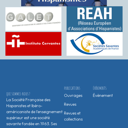
PUBLICATIONS
ÉVÉNEMENTS
QUI SOMMES-NOUS ?
Ouvrages
Évènement
La Société Française des
Revues
Hispanistes et Ibéro-
américaniste de l’enseignement
Revues et
supérieur est une société
collections
savante fondée en 1963. Ses