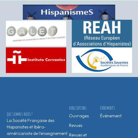
PUBLICATIONS
ÉVÉNEMENTS
QUI SOMMES-NOUS ?
Ouvrages
Évènement
La Société Française des
Revues
Hispanistes et Ibéro-
américaniste de l’enseignement
Revues et