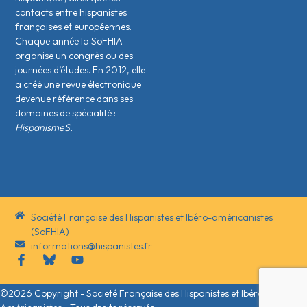
contacts entre hispanistes
français·es et européen·nes.
Chaque année la SoFHIA
organise un congrès ou des
journées d’études. En 2012, elle
a créé une revue électronique
devenue référence dans ses
domaines de spécialité :
HispanismeS.
Société Française des Hispanistes et Ibéro-américanistes
(SoFHIA)
informations@hispanistes.fr
©2026 Copyright - Societé Française des Hispanistes et Ibéro-