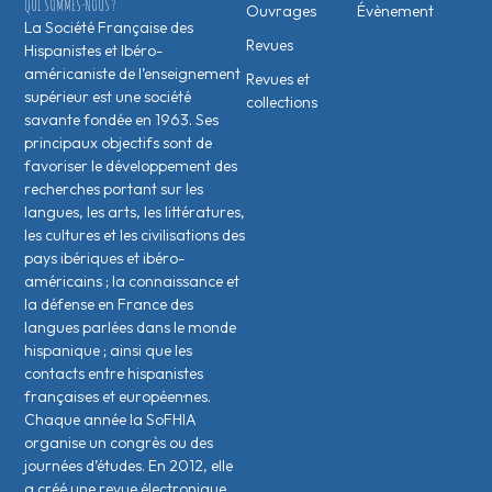
QUI SOMMES-NOUS ?
Ouvrages
Évènement
La Société Française des
Revues
Hispanistes et Ibéro-
américaniste de l’enseignement
Revues et
supérieur est une société
collections
savante fondée en 1963. Ses
principaux objectifs sont de
favoriser le développement des
recherches portant sur les
langues, les arts, les littératures,
les cultures et les civilisations des
pays ibériques et ibéro-
américains ; la connaissance et
la défense en France des
langues parlées dans le monde
hispanique ; ainsi que les
contacts entre hispanistes
français·es et européen·nes.
Chaque année la SoFHIA
organise un congrès ou des
journées d’études. En 2012, elle
a créé une revue électronique