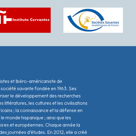
istes et Ibéro-américaniste de
 société savante fondée en 1963. Ses
oriser le développement des recherches
s littératures, les cultures et les civilisations
icains ; la connaissance et la défense en
le monde hispanique ; ainsi que les
ais·es et européen·nes. Chaque année la
s journées d’études. En 2012, elle a créé