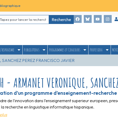
bliographique
Recherche
l’hispanisme
Publications
Programmes et Concours
Profession
WIKI
 SANCHEZ PEREZ FRANCISCO JAVIER
H - ARMANET VERONIQUE, SANCHEZ
ration d’un programme d’enseignement-recherche dan
dre de l’innovation dans l’enseignement superieur europeen, prese
la recherche en linguistique informatique hispanique.
plus