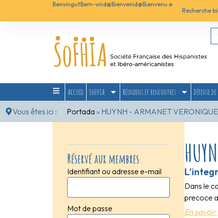
Benvingut
Bem-vind@
Bienvenid@
Bienvenu.e
Recherche bi
Accueil
SoFHIA
Réunions et rencontres
Défense de 
Vous êtes ici :
Portada
»
HUYNH - ARMANET VERONIQUE,
HUYN
Réservé aux membres
L’integ
Identifiant ou adresse e-mail
Dans le ca
precoce a 
Mot de passe
En savoir 