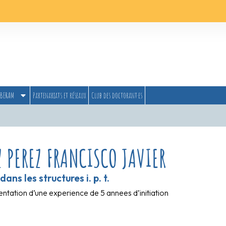
BERAM
Partenariats et réseaux
Club des doctorant·es
 PEREZ FRANCISCO JAVIER
s les structures i. p. t.
ntation d’une experience de 5 annees d’initiation