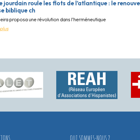
 jourdain roule les flots de l’atlantique : le renou
se biblique ch
ieira proposa une révolution dans l’herméneutique
plus
TIONS
QUI SOMMES-NOUS ?