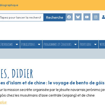
bliographique
Recherche
l’hispanisme
Publications
Programmes et Concours
Profession
WIKI
ES, DIDIER
s d’islam et de chine : le voyage de bento de góis
r la mission secrète organisée par le jésuite navarrais jerónimo ja
óis chez les musulmans d’asie centrale (xinjiang) et de chine
plus