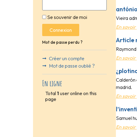
antónio
Se souvenir de moi
Vieira adm
En savoir 
Connexion
Article
Mot de passe perdu ?
Raymond l
En savoir 
Créer un compte
Mot de passe oublié ?
¿plotin
Calderón 
En ligne
madrid.
Total
1
user online on this
En savoir 
page
l’inven
Samuel hun
En savoir 