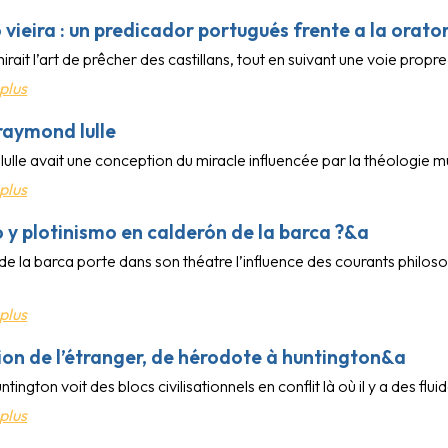
 vieira : un predicador portugués frente a la orat
irait l’art de prêcher des castillans, tout en suivant une voie propre
plus
 raymond lulle
ulle avait une conception du miracle influencée par la théologie 
plus
o y plotinismo en calderón de la barca ?&a
de la barca porte dans son théatre l’influence des courants philo
plus
tion de l’étranger, de hérodote à huntington&a
tington voit des blocs civilisationnels en conflit là où il y a des fl
plus