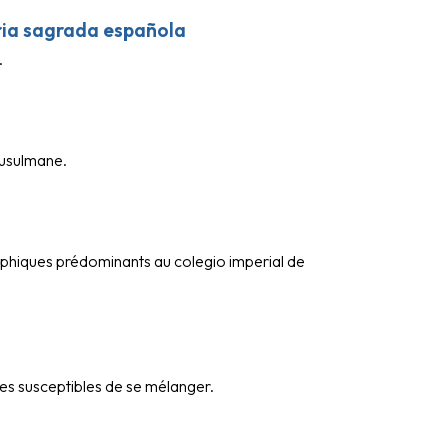
oria sagrada española
.
musulmane.
sophiques prédominants au colegio imperial de
uides susceptibles de se mélanger.