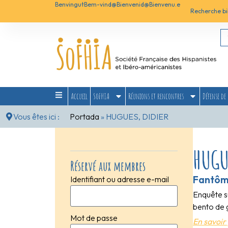
Benvingut
Bem-vind@
Bienvenid@
Bienvenu.e
Recherche bi
Accueil
SoFHIA
Réunions et rencontres
Défense de 
Vous êtes ici :
Portada
»
HUGUES, DIDIER
HUGU
Réservé aux membres
Fantôme
Identifiant ou adresse e-mail
Enquête su
bento de g
Mot de passe
En savoir 