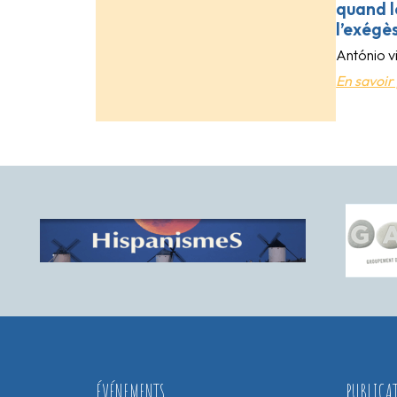
quand le
l’exégè
António v
En savoir 
ÉVÉNEMENTS
PUBLICA