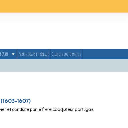
BERAM
Partenariats et réseaux
Club des doctorant·es
 (1603-1607)
vier et conduite par le frère coadjuteur portugais