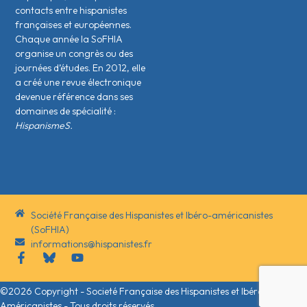
contacts entre hispanistes
français·es et européen·nes.
Chaque année la SoFHIA
organise un congrès ou des
journées d’études. En 2012, elle
a créé une revue électronique
devenue référence dans ses
domaines de spécialité :
HispanismeS.
Société Française des Hispanistes et Ibéro-américanistes
(SoFHIA)
informations@hispanistes.fr
©2026 Copyright - Societé Française des Hispanistes et Ibéro-
Américanistes - Tous droits réservés