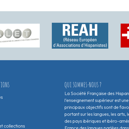
TIONS
QUI SOMMES-NOUS ?
La Société Française des Hispan
es
l’enseignement supérieur est une
principaux objectifs sont de fav
portant sur les langues, les arts, le
des pays ibériques et ibéro-amér
t collections
France des langues parlées dans 