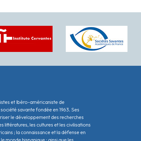
istes et Ibéro-américaniste de
 société savante fondée en 1963. Ses
oriser le développement des recherches
s littératures, les cultures et les civilisations
icains ; la connaissance et la défense en
le monde hispanique ; ainsi que les