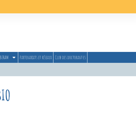
BERAM
Partenariats et réseaux
Club des doctorant·es
BIO