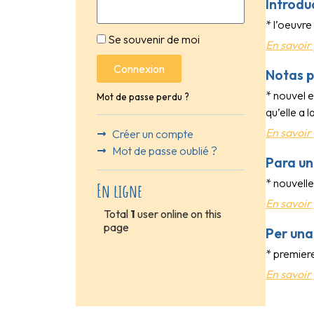
Introdu
* l’oeuvr
Se souvenir de moi
En savoir 
Connexion
Notas p
* nouvel e
Mot de passe perdu ?
qu’elle a 
En savoir 
Créer un compte
Mot de passe oublié ?
Para un
* nouvelle
En ligne
En savoir 
Total
1
user online on this
page
Per una
* premiere
En savoir 