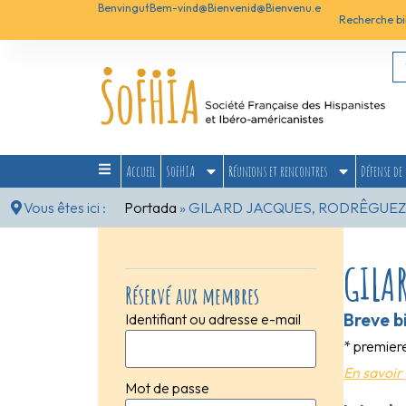
Benvingut
Bem-vind@
Bienvenid@
Bienvenu.e
Recherche bi
Accueil
SoFHIA
Réunions et rencontres
Défense de 
Vous êtes ici :
Portada
»
GILARD JACQUES, RODRÊGUEZ
GILA
Réservé aux membres
Breve b
Identifiant ou adresse e-mail
* premier
En savoir 
Mot de passe