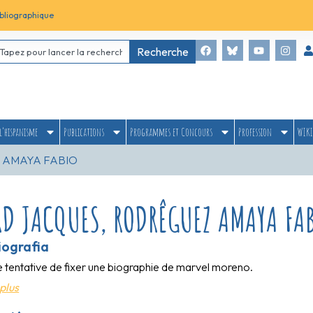
bliographique
Recherche
l’hispanisme
Publications
Programmes et Concours
Profession
WIKI
 AMAYA FABIO
RD JACQUES, RODRÊGUEZ AMAYA FA
iografia
e tentative de fixer une biographie de marvel moreno.
plus