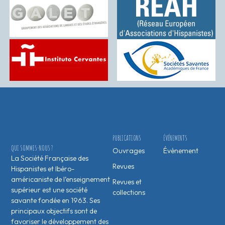
PUBLICATIONS
ÉVÉNEMENTS
QUI SOMMES-NOUS ?
Ouvrages
Évènement
La Société Française des
Revues
Hispanistes et Ibéro-
américaniste de l’enseignement
Revues et
supérieur est une société
collections
savante fondée en 1963. Ses
principaux objectifs sont de
favoriser le développement des