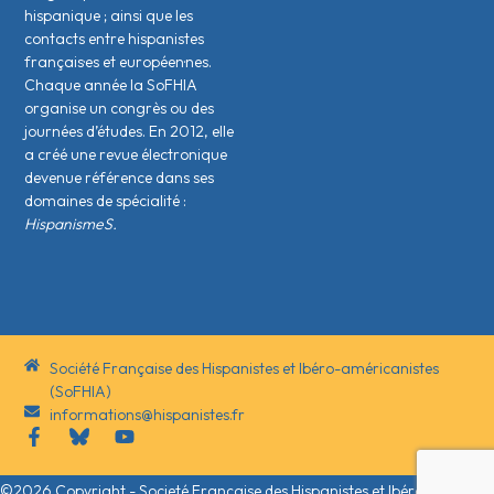
hispanique ; ainsi que les
contacts entre hispanistes
français·es et européen·nes.
Chaque année la SoFHIA
organise un congrès ou des
journées d’études. En 2012, elle
a créé une revue électronique
devenue référence dans ses
domaines de spécialité :
HispanismeS.
Société Française des Hispanistes et Ibéro-américanistes
(SoFHIA)
informations@hispanistes.fr
©2026 Copyright - Societé Française des Hispanistes et Ibéro-