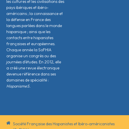
les cultures et les civilisations des
pays ibériques et ibéro-
américains ; la connaissance et
la défense en France des
langues parlées dans le monde
hispanique ; ainsi que les
contacts entre hispanistes
français·es et européen·nes.
Chaque année la SoFHIA
organise un congrès ou des
journées d’études. En 2012, elle
a créé une revue électronique
devenue référence dans ses
domaines de spécialité :
HispanismeS.
Société Française des Hispanistes et Ibéro-américanistes