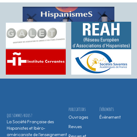
PUBLICATIONS
ÉVÉNEMENTS
QUI SOMMES-NOUS ?
Ouvrages
Évènement
La Société Française des
Revues
Hispanistes et Ibéro-
américaniste de l’enseignement
Revues et