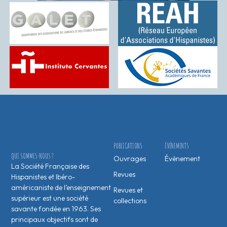
PUBLICATIONS
ÉVÉNEMENTS
QUI SOMMES-NOUS ?
Ouvrages
Évènement
La Société Française des
Revues
Hispanistes et Ibéro-
américaniste de l’enseignement
Revues et
supérieur est une société
collections
savante fondée en 1963. Ses
principaux objectifs sont de