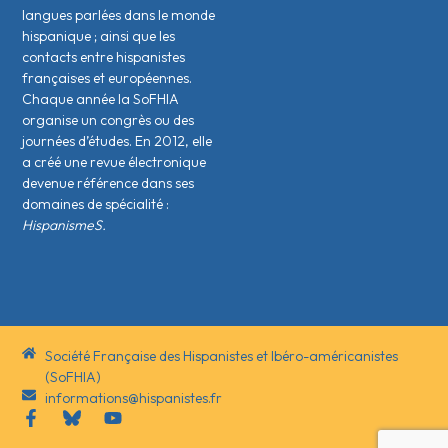
langues parlées dans le monde
hispanique ; ainsi que les
contacts entre hispanistes
français·es et européen·nes.
Chaque année la SoFHIA
organise un congrès ou des
journées d’études. En 2012, elle
a créé une revue électronique
devenue référence dans ses
domaines de spécialité :
HispanismeS.
Société Française des Hispanistes et Ibéro-américanistes
(SoFHIA)
informations@hispanistes.fr