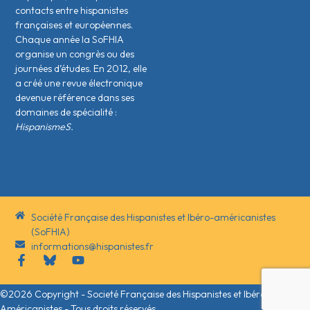
contacts entre hispanistes
français·es et européen·nes.
Chaque année la SoFHIA
organise un congrès ou des
journées d’études. En 2012, elle
a créé une revue électronique
devenue référence dans ses
domaines de spécialité :
HispanismeS.
Société Française des Hispanistes et Ibéro-américanistes
(SoFHIA)
informations@hispanistes.fr
©2026 Copyright - Societé Française des Hispanistes et Ibéro-
Américanistes - Tous droits réservés