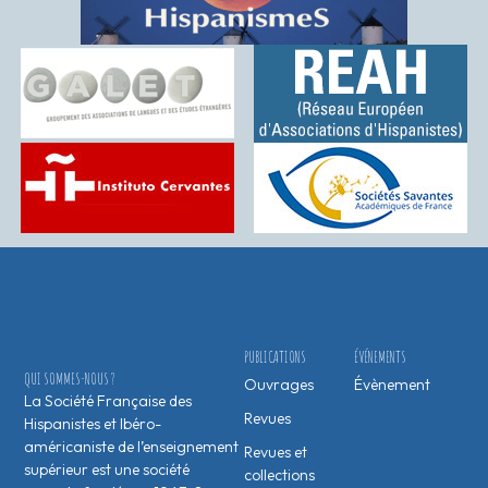
PUBLICATIONS
ÉVÉNEMENTS
QUI SOMMES-NOUS ?
Ouvrages
Évènement
La Société Française des
Revues
Hispanistes et Ibéro-
américaniste de l’enseignement
Revues et
supérieur est une société
collections