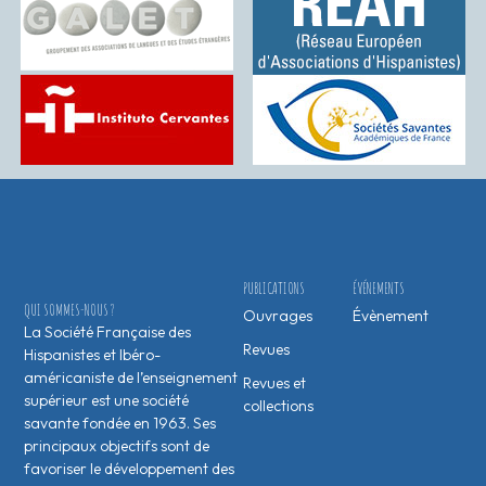
PUBLICATIONS
ÉVÉNEMENTS
QUI SOMMES-NOUS ?
Ouvrages
Évènement
La Société Française des
Revues
Hispanistes et Ibéro-
américaniste de l’enseignement
Revues et
supérieur est une société
collections
savante fondée en 1963. Ses
principaux objectifs sont de
favoriser le développement des