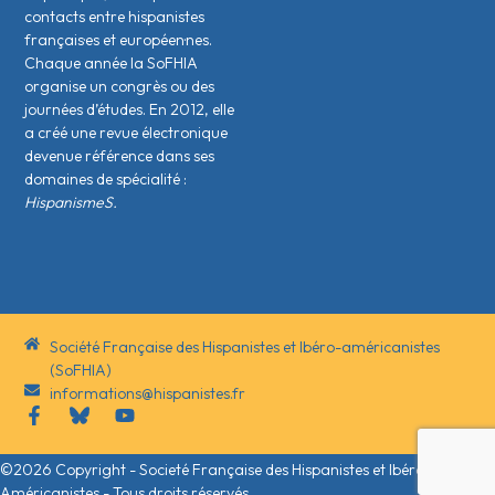
contacts entre hispanistes
français·es et européen·nes.
Chaque année la SoFHIA
organise un congrès ou des
journées d’études. En 2012, elle
a créé une revue électronique
devenue référence dans ses
domaines de spécialité :
HispanismeS.
Société Française des Hispanistes et Ibéro-américanistes
(SoFHIA)
informations@hispanistes.fr
©2026 Copyright - Societé Française des Hispanistes et Ibéro-
Américanistes - Tous droits réservés