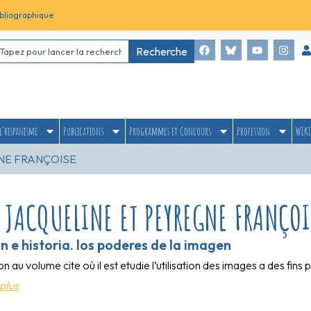
bliographique
Recherche
l’hispanisme
Publications
Programmes et Concours
Profession
WIKI
NE FRANÇOISE
 JACQUELINE ET PEYREGNE FRANÇOI
n e historia. los poderes de la imagen
on au volume cite où il est etudie l’utilisation des images a des fins
plus