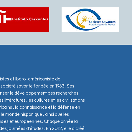
istes et Ibéro-américaniste de
 société savante fondée en 1963. Ses
oriser le développement des recherches
s littératures, les cultures et les civilisations
icains ; la connaissance et la défense en
le monde hispanique ; ainsi que les
ais·es et européen·nes. Chaque année la
s journées d’études. En 2012, elle a créé