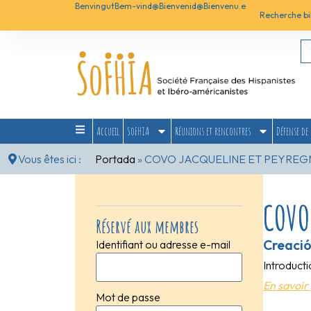
Benvingut
Bem-vind@
Bienvenid@
Bienvenu.e
Recherche bi
Accueil
SoFHIA
Réunions et rencontres
Défense de 
Vous êtes ici :
Portada
»
COVO JACQUELINE ET PEYREG
COVO
Réservé aux membres
Creació
Identifiant ou adresse e-mail
Introducti
En savoir 
Mot de passe