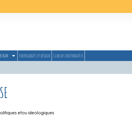
BERAM
Partenariats et réseaux
Club des doctorant·es
SE
 politiques etou ideologiques