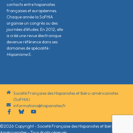
contacts entre hispanistes
français·es et européen·nes.
Chaque année la SoFHIA
organise un congrès ou des
journées d’études. En 2012, elle
a créé une revue électronique
devenue référence dans ses
domaines de spécialité :
HispanismeS.
Société Française des Hispanistes et Ibéro-américanistes
(SoFHIA)
informations@hispanistes.fr
©2026 Copyright - Societé Française des Hispanistes et Ibéro-
Américanistes - Tous droits réservés