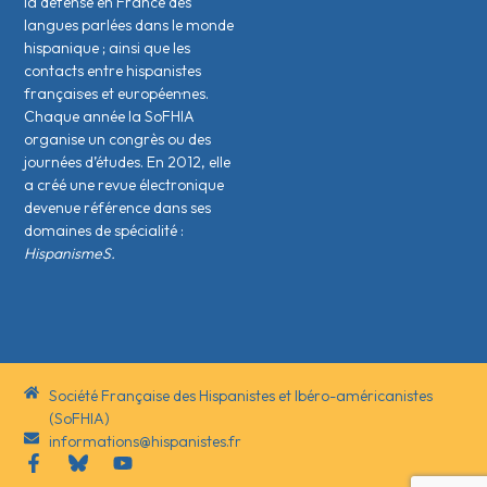
la défense en France des
langues parlées dans le monde
hispanique ; ainsi que les
contacts entre hispanistes
français·es et européen·nes.
Chaque année la SoFHIA
organise un congrès ou des
journées d’études. En 2012, elle
a créé une revue électronique
devenue référence dans ses
domaines de spécialité :
HispanismeS.
Société Française des Hispanistes et Ibéro-américanistes
(SoFHIA)
informations@hispanistes.fr