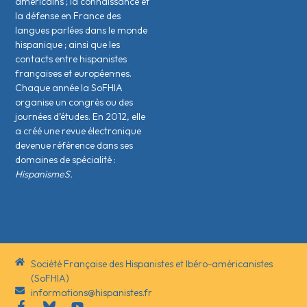
américains ; la connaissance et
la défense en France des
langues parlées dans le monde
hispanique ; ainsi que les
contacts entre hispanistes
français·es et européen·nes.
Chaque année la SoFHIA
organise un congrès ou des
journées d’études. En 2012, elle
a créé une revue électronique
devenue référence dans ses
domaines de spécialité :
HispanismeS.
Société Française des Hispanistes et Ibéro-américanistes
(SoFHIA)
informations@hispanistes.fr