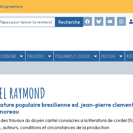
bliographique
Recherche
l’hispanisme
Publications
Programmes et Concours
Profession
WIKI
EL RAYMOND
rature populaire bresilienne ed. jean-pierre clement e
 moreau
des travaux du doyen cantel consacres a la literatura de cordel (
, auteurs, conditions et circonstances de la production