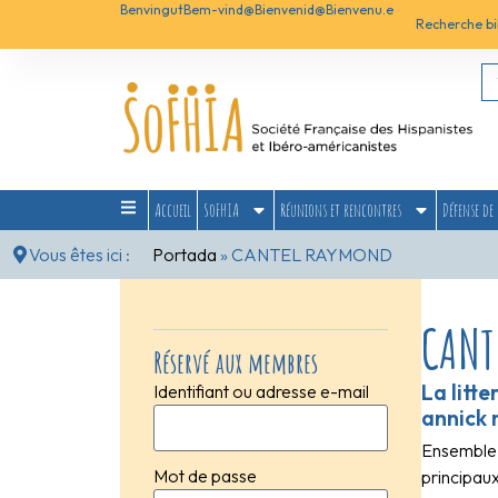
Benvingut
Bem-vind@
Bienvenid@
Bienvenu.e
Recherche bi
Accueil
SoFHIA
Réunions et rencontres
Défense de 
Vous êtes ici :
Portada
»
CANTEL RAYMOND
CANT
Réservé aux membres
La litte
Identifiant ou adresse e-mail
annick
Ensemble 
Mot de passe
principaux