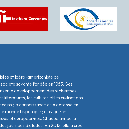
istes et Ibéro-américaniste de
 société savante fondée en 1963. Ses
oriser le développement des recherches
s littératures, les cultures et les civilisations
icains ; la connaissance et la défense en
le monde hispanique ; ainsi que les
ais·es et européen·nes. Chaque année la
s journées d’études. En 2012, elle a créé