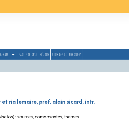
BERAM
Partenariats et réseaux
Club des doctorant·es
t ria lemaire, pref. alain sicard, intr.
folhetos) : sources, composantes, themes