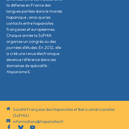
la défense en France des
langues parlées dans le monde
hispanique ; ainsi que les
contacts entre hispanistes
français·es et européen·nes.
Chaque année la SoFHIA
organise un congrès ou des
journées d’études. En 2012, elle
a créé une revue électronique
devenue référence dans ses
domaines de spécialité :
HispanismeS.
Société Française des Hispanistes et Ibéro-américanistes
(SoFHIA)
informations@hispanistes.fr