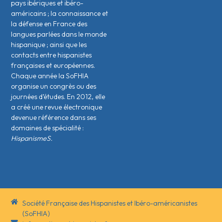
pays ibériques et ibéro-
américains ; la connaissance et
la défense en France des
langues parlées dans le monde
hispanique ; ainsi que les
contacts entre hispanistes
français·es et européen·nes.
Chaque année la SoFHIA
organise un congrès ou des
journées d’études. En 2012, elle
a créé une revue électronique
devenue référence dans ses
domaines de spécialité :
HispanismeS.
Société Française des Hispanistes et Ibéro-américanistes
(SoFHIA)