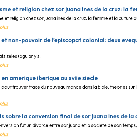
me et religion chez sor juana ines de la cruz: la fe
et religion chez sor juana ines de la cruz: la femme et la culture au
plus
 et non-pouvoir de l’episcopat colonial: deux eveq
ts zeles (aguiar y s.
plus
e en amerique iberique au xviie siecle
 pour trouver trace du nouveau monde dans la bible. theories sur 
.
plus
s sobre la conversion final de sor juana ines de la 
onversion fut un divorce entre sor juana et la societe de son temps,
plus