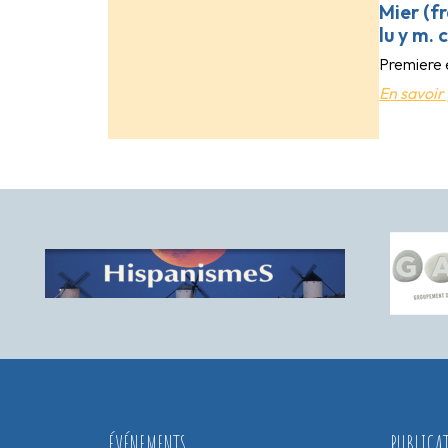
Mier (f
lu y m. 
Premiere e
En savoir 
ÉVÉNEMENTS
PUBLICA