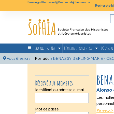
Benvingut
Bem-vind@
Bienvenid@
Bienvenu.e
Recherche bi
Accueil
SoFHIA
Réunions et rencontres
Défense de 
Vous êtes ici :
Portada
»
BENASSY BERLING MARIE - CEC
BENA
Réservé aux membres
Alonso 
Identifiant ou adresse e-mail
Les malheu
personnell
Mot de passe
En savoir 