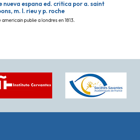
e nueva espana ed. critica por a. saint
pons, m. l. rieu y p. roche
americain publie a londres en 1813.