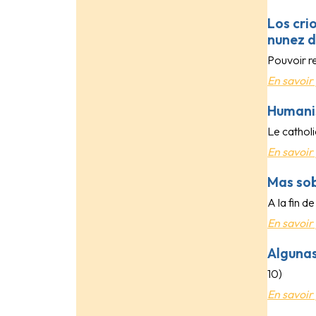
Los cri
nunez d
Pouvoir re
En savoir 
Humanis
Le catholi
En savoir 
Mas sob
A la fin d
En savoir 
Algunas
10)
En savoir 