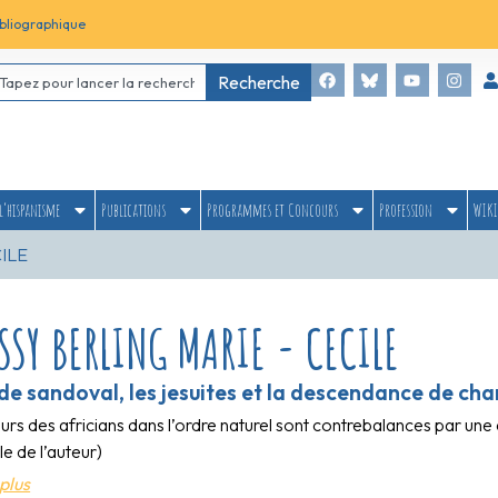
bliographique
Recherche
l’hispanisme
Publications
Programmes et Concours
Profession
WIKI
ILE
SSY BERLING MARIE - CECILE
de sandoval, les jesuites et la descendance de ch
rs des africians dans l’ordre naturel sont contrebalances par une
e de l’auteur)
plus