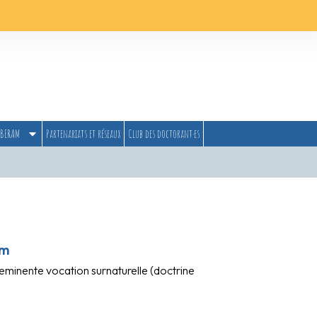
BERAM
Partenariats et réseaux
Club des doctorant·es
am
 eminente vocation surnaturelle (doctrine