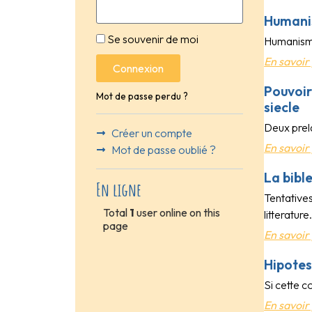
Humanis
Se souvenir de moi
Humanisme 
En savoir 
Connexion
Pouvoir
Mot de passe perdu ?
siecle
Deux prela
Créer un compte
En savoir 
Mot de passe oublié ?
La bibl
En ligne
Tentatives
Total
1
user online on this
litterature
page
En savoir 
Hipotesi
Si cette c
En savoir 