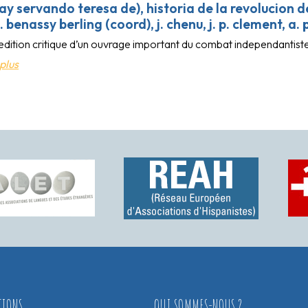
ray servando teresa de), historia de la revolucion d
c. benassy berling (coord), j. chenu, j. p. clement, a. 
dition critique d’un ouvrage important du combat independantiste 
plus
TIONS
QUI SOMMES-NOUS ?