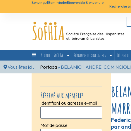
Benvingut
Bem-vind@
Bienvenid@
Bienvenu.e
Recherche bi
Accueil
SoFHIA
Réunions et rencontres
Défense de 
Vous êtes ici :
Portada
»
BELAMICH ANDRE, COMINCIOLI
BELA
Réservé aux membres
MARR
Identifiant ou adresse e-mail
Federic
Mot de passe
par and