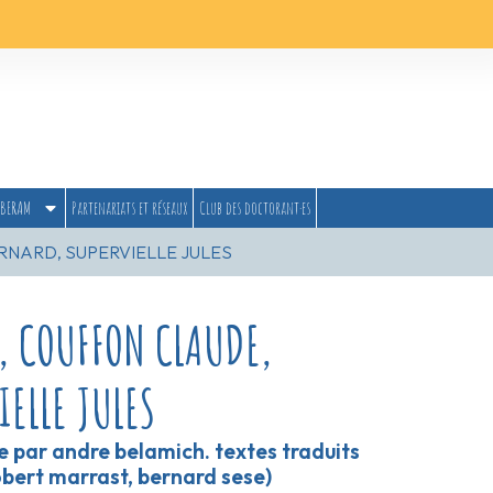
BERAM
Partenariats et réseaux
Club des doctorant·es
RNARD, SUPERVIELLE JULES
, COUFFON CLAUDE,
IELLE JULES
e par andre belamich. textes traduits
obert marrast, bernard sese)