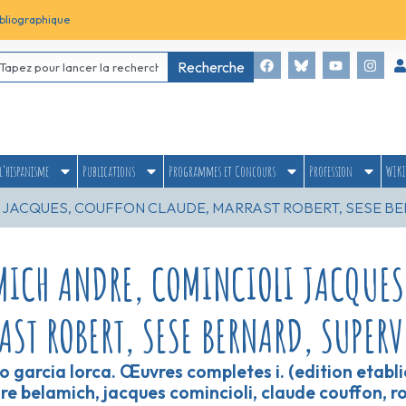
bliographique
Recherche
l’hispanisme
Publications
Programmes et Concours
Profession
WIKI
 JACQUES, COUFFON CLAUDE, MARRAST ROBERT, SESE BE
MICH ANDRE, COMINCIOLI JACQUES
AST ROBERT, SESE BERNARD, SUPERV
o garcia lorca. Œuvres completes i. (edition etabli
re belamich, jacques comincioli, claude couffon, r