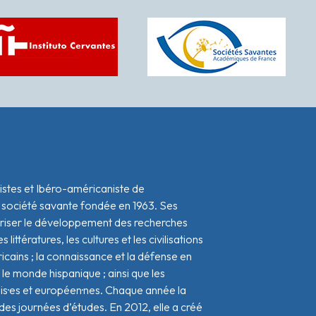
istes et Ibéro-américaniste de
 société savante fondée en 1963. Ses
oriser le développement des recherches
s littératures, les cultures et les civilisations
icains ; la connaissance et la défense en
le monde hispanique ; ainsi que les
ais·es et européen·nes. Chaque année la
s journées d’études. En 2012, elle a créé