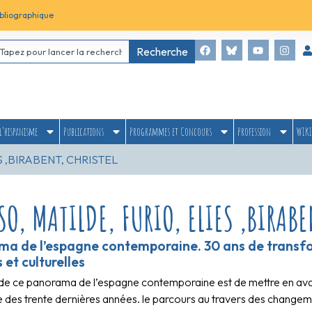
bliographique
Recherche
l’hispanisme
Publications
Programmes et Concours
Profession
WIKI
S ,BIRABENT, CHRISTEL
O, MATILDE, FURIO, ELIES ,BIRABE
a de l’espagne contemporaine. 30 ans de transfo
 et culturelles
f de ce panorama de l’espagne contemporaine est de mettre en avan
 des trente dernières années. le parcours au travers des changem