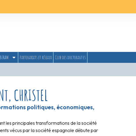
BERAM
Partenariats et réseaux
Club des doctorant·es
NT, CHRISTEL
rmations politiques, économiques,
t les principales transformations de la société
ents vécus par la société espagnole débute par