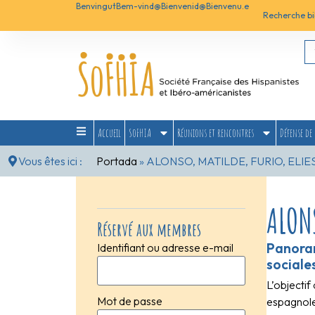
Benvingut
Bem-vind@
Bienvenid@
Bienvenu.e
Recherche bi
Accueil
SoFHIA
Réunions et rencontres
Défense de 
Vous êtes ici :
Portada
»
ALONSO, MATILDE, FURIO, ELIE
ALONS
Réservé aux membres
Panoram
Identifiant ou adresse e-mail
sociales
L’objecti
Mot de passe
espagnole