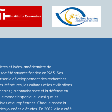
istes et Ibéro-américaniste de
 société savante fondée en 1963. Ses
oriser le développement des recherches
s littératures, les cultures et les civilisations
icains ; la connaissance et la défense en
le monde hispanique ; ainsi que les
ais·es et européen·nes. Chaque année la
s journées d’études. En 2012, elle a créé