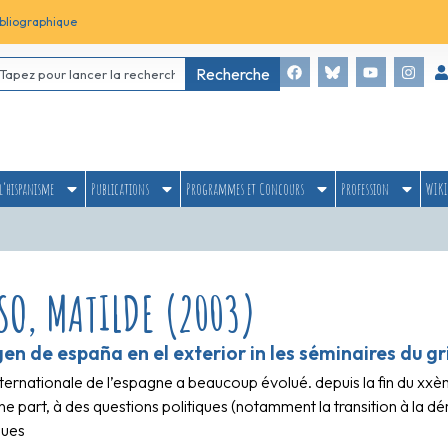
bliographique
Recherche
l’hispanisme
Publications
Programmes et Concours
Profession
WIKI
SO, MATILDE (2003)
n de españa en el exterior in les séminaires du grimi
ternationale de l’espagne a beaucoup évolué. depuis la fin du xxème s
ne part, à des questions politiques (notamment la transition à la dé
ues