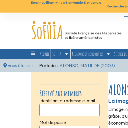
Benvingut
Bem-vind@
Bienvenid@
Bienvenu.e
Recherche bi
Accueil
SoFHIA
Réunions et rencontres
Défense de 
Vous êtes ici :
Portada
»
ALONSO, MATILDE (2003)
ALON
Réservé aux membres
La image
Identifiant ou adresse e-mail
L’image in
grâce, d’u
Mot de passe
économiq