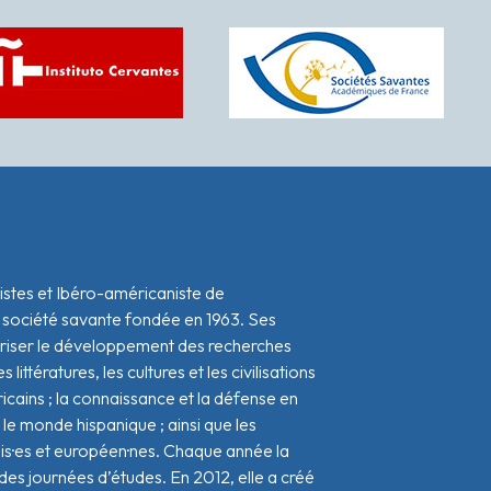
istes et Ibéro-américaniste de
 société savante fondée en 1963. Ses
oriser le développement des recherches
s littératures, les cultures et les civilisations
icains ; la connaissance et la défense en
le monde hispanique ; ainsi que les
ais·es et européen·nes. Chaque année la
s journées d’études. En 2012, elle a créé