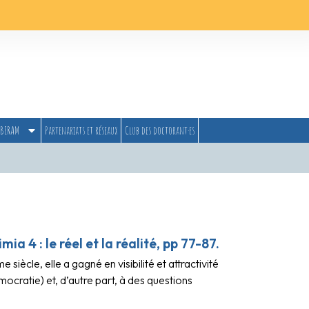
BERAM
Partenariats et réseaux
Club des doctorant·es
a 4 : le réel et la réalité, pp 77-87.
iècle, elle a gagné en visibilité et attractivité
mocratie) et, d’autre part, à des questions